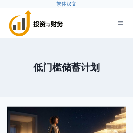
繁体汉文
跳
到
内
容
低门槛储蓄计划