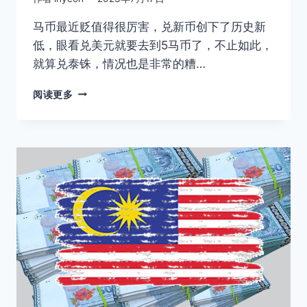
马币最近贬值得很厉害，兑新币创下了历史新
低，眼看兑美元就要去到5马币了，不止如此，
就算兑泰铢，情况也是非常的糟…
马
阅读更多
币
兑
泰
铢
不
断
的
贬
值，
到
底
发
生
了
什