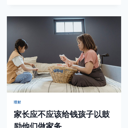
在
身
无
分
文
的
情
况
下
摆
脱
债
务
理财
家长应不应该给钱孩子以鼓
励他们做家务