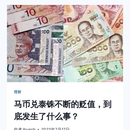
来
西
亚
人
超
喜
欢
买
车
理财
马币兑泰铢不断的贬值，到
底发生了什么事？
作者
lhyeoh
2023年7月17日