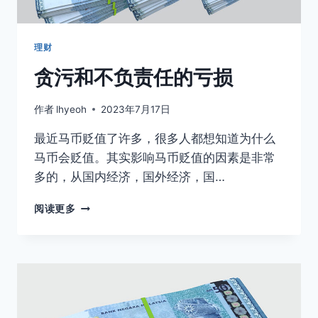
么
事？
理财
贪污和不负责任的亏损
作者
lhyeoh
2023年7月17日
最近马币贬值了许多，很多人都想知道为什么
马币会贬值。其实影响马币贬值的因素是非常
多的，从国内经济，国外经济，国…
贪
阅读更多
污
和
不
负
责
任
的