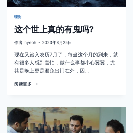
建
立
一
理财
个？
这个世上真的有鬼吗?
作者
lhyeoh
2023年8月25日
现在又踏入农历7月了，每当这个月的到来，就
有很多人感到害怕，做什么事都小心翼翼，尤
其是晚上更是避免出门在外，因…
这
阅读更多
个
世
上
真
的
有
鬼
吗?