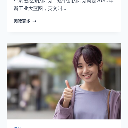
个刺激经济的计划，这个新的计划就是2030年
新工业大蓝图，英文叫…
马
阅读更多
来
西
亚
新
工
业
大
蓝
图
NEW
INDUSTRIAL
MASTERPLAN
2030(NIMP
2030)