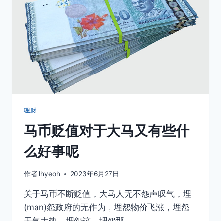
亏
损
理财
马币贬值对于大马又有些什
么好事呢
作者
lhyeoh
2023年6月27日
关于马币不断贬值，大马人无不怨声叹气，埋
(man)怨政府的无作为，埋怨物价飞涨，埋怨
天气太热，埋怨这，埋怨那，…