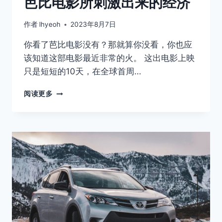
芭比电影所刺激出来的经济
作者
lhyeoh
2023年8月7日
你看了芭比电影没有？那就算你没看，你也应
该知道这部电影最近非常的火。 这出电影上映
只是短短的10天，在全球首周…
芭
阅读更多
比
电
影
所
刺
激
出
来
的
经
济