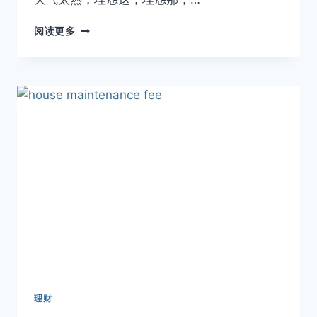
马
阅读更多
币
贬
值
对
于
大
马
又
有
些
什
么
好
事
呢
理财