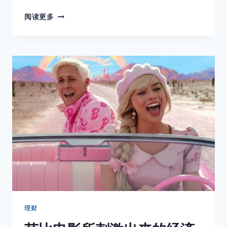
为
阅读更多
什
么
美
国
很
多
的
首
席
主
管
都
是
印
度
人
理财