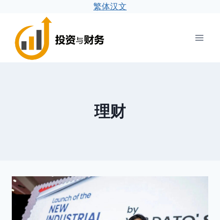
繁体汉文
跳
到
内
容
理财