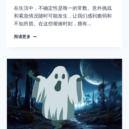
在生活中，不确定性是唯一的常数。意外挑战
和紧急情况随时可能发生，让我们感到脆弱和
不知所措。在这些艰难时刻，拥有…
为
阅读更多
什
么
你
需
要
一
个
应
急
基
金?
你
要
如
何