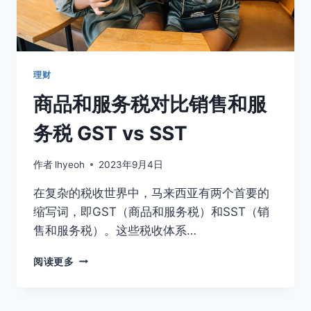
们
做
家
务
理财
商品和服务税对比销售和服
务税 GST vs SST
作者
lhyeoh
2023年9月4日
在复杂的税收世界中，马来西亚有两个首要的
缩写词，即GST（商品和服务税）和SST（销
售和服务税）。这些税收体系…
商
阅读更多
品
和
服