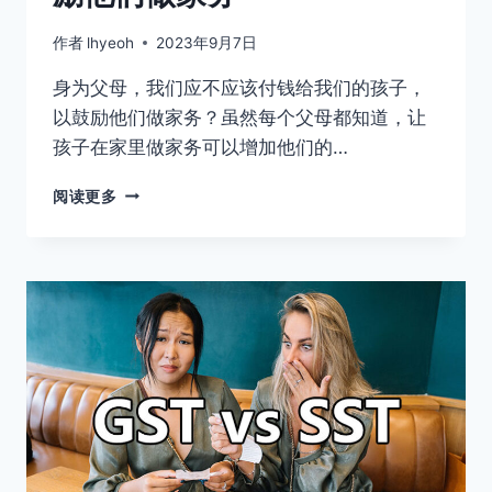
作者
lhyeoh
2023年9月7日
身为父母，我们应不应该付钱给我们的孩子，
以鼓励他们做家务？虽然每个父母都知道，让
孩子在家里做家务可以增加他们的…
家
阅读更多
长
应
不
应
该
给
钱
孩
子
以
鼓
励
他