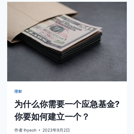
务
税
对
比
销
售
和
服
务
税
GST
VS
SST
理财
为什么你需要一个应急基金?
你要如何建立一个？
作者
lhyeoh
2023年9月2日