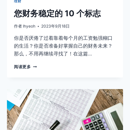
理财
您财务稳定的 10 个标志
作者
lhyeoh
2023年9月18日
你是否厌倦了过着靠着每个月的工资勉强糊口
的生活？你是否准备好掌握自己的财务未来？
那么，不用再继续寻找了！在这篇…
您
阅读更多
财
务
稳
定
的
10
个
标
志