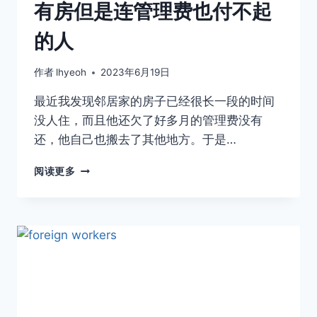
有房但是连管理费也付不起
的人
作者
lhyeoh
2023年6月19日
最近我发现邻居家的房子已经很长一段的时间
没人住，而且他还欠了好多月的管理费没有
还，他自己也搬去了其他地方。于是…
有
阅读更多
房
但
是
连
管
理
费
也
付
不