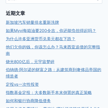
索：
近期文章
新加坡汽车销量排名重新洗牌
如果Myvi每箱油要200令吉，你还能负担得起吗？
为什么许多亚洲货币兑美元都在下跌？
他们欠你的钱，你该怎么办？马来西亚追债的完整指
南
烧光800亿后，元宇宙梦碎
伯纳德·阿尔诺的财富之路：从建筑商到奢侈品帝国的
缔造者
定投vs一次性投资
指数基金定投：大多数新手本末倒置的真正策略
如何和银行协商降低债务