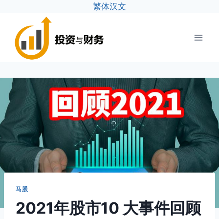
繁体汉文
跳
到
内
容
马股
2021年股市10 大事件回顾