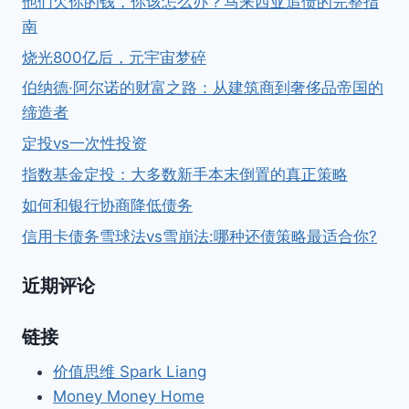
他们欠你的钱，你该怎么办？马来西亚追债的完整指
南
烧光800亿后，元宇宙梦碎
伯纳德·阿尔诺的财富之路：从建筑商到奢侈品帝国的
缔造者
定投vs一次性投资
指数基金定投：大多数新手本末倒置的真正策略
如何和银行协商降低债务
信用卡债务雪球法vs雪崩法:哪种还债策略最适合你?
近期评论
链接
价值思维 Spark Liang
Money Money Home