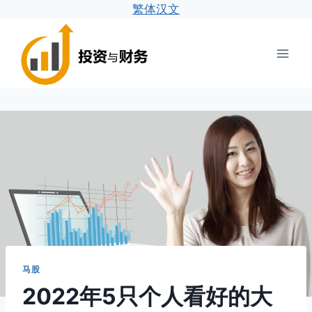
繁体汉文
跳
到
内
容
马股
2022年5只个人看好的大