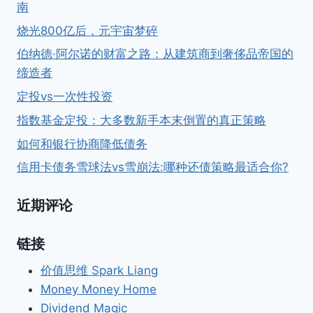
南
烧光800亿后，元宇宙梦碎
伯纳德·阿尔诺的财富之路：从建筑商到奢侈品帝国的
缔造者
定投vs一次性投资
指数基金定投：大多数新手本末倒置的真正策略
如何和银行协商降低债务
信用卡债务雪球法vs雪崩法:哪种还债策略最适合你?
近期评论
链接
价值思维 Spark Liang
Money Money Home
Dividend Magic