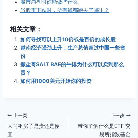
股市崩盘时你能做些什么
当股市下跌时，所有钱都跑去了哪里？
相关文章：
如何寻找可以上升10倍或是百倍的成长股
越南经济强劲上升，生产总值超过中国一些省
份
撒盐哥SALT BAE的牛排为什么可以卖到那么
贵？
如何用1000美元开始你的投资
文
上一页
下一步
大马租房子是贵还是便
带你了解什么是ETF 交
章
宜
易所指数基金