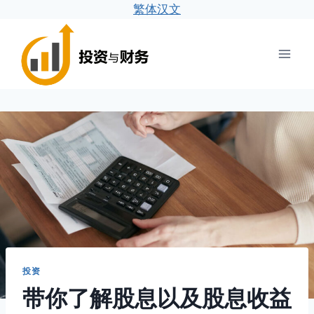
繁体汉文
跳
到
内
容
投资
带你了解股息以及股息收益