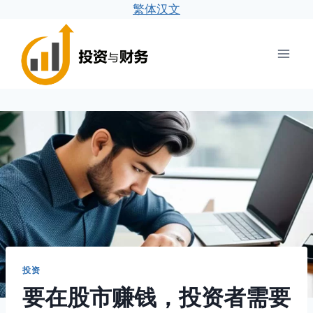
繁体汉文
跳
到
内
容
投资
要在股市赚钱，投资者需要