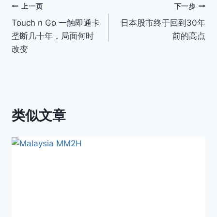
文
上一页
下一步
Touch n Go 一触即通卡
日本股市终于回到30年
章
垄断几十年，局面何时
前的高点
导
改变
航
类似文章