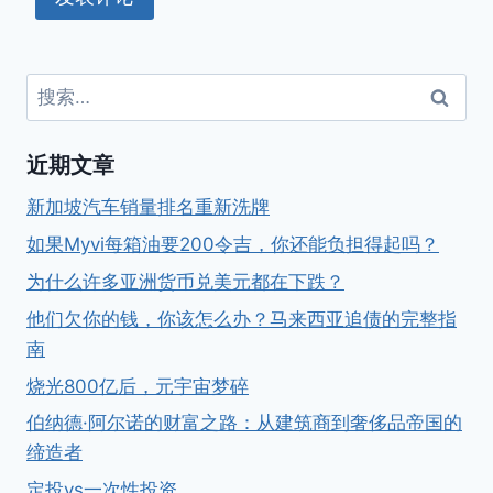
搜
索：
近期文章
新加坡汽车销量排名重新洗牌
如果Myvi每箱油要200令吉，你还能负担得起吗？
为什么许多亚洲货币兑美元都在下跌？
他们欠你的钱，你该怎么办？马来西亚追债的完整指
南
烧光800亿后，元宇宙梦碎
伯纳德·阿尔诺的财富之路：从建筑商到奢侈品帝国的
缔造者
定投vs一次性投资