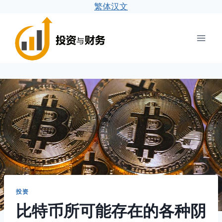
繁体汉文
跳
到
内
容
投资
比特币所可能存在的各种阴